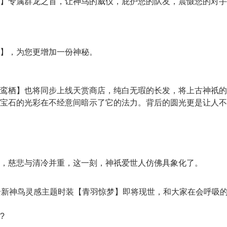
专属群龙之首，让神鸟的威仪，庇护您的队友，震慑您的对手
】，为您更增加一份神秘。
栖】也将同步上线天赏商店，纯白无瑕的长发，将上古神祇的
宝石的光彩在不经意间暗示了它的法力。背后的圆光更是让人不
慈悲与清冷并重，这一刻，神祇爱世人仿佛具象化了。
新神鸟灵感主题时装【青羽惊梦】即将现世，和大家在会呼吸
?