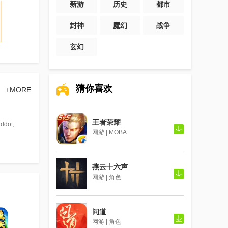
新游
历史
都市
封神
魔幻
战争
玄幻
猜你喜欢
+MORE
王者荣耀
ot;
网游 | MOBA
燕云十六声
网游 | 角色
问道
网游 | 角色