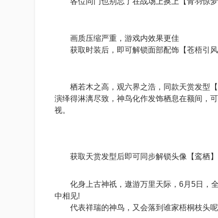
各位同门也别忘了在战场上换上【青羽惊梦】
画质压缩严重，游戏内效果更佳
获取时装后，即可解锁面部配饰【苍梧引风
栖若木之高，观六界之浩，同款天赏发型【鸾
演绎得淋漓尽致，神鸟化作发饰栖息在额间，可
视。
获取天赏发型后即可同步解锁头像【鸾栖】，
化身上古神祇，遨游万里天际，6月5日，全
中相见!
代表祥瑞的神鸟，又会落到谁家梧桐枝头呢