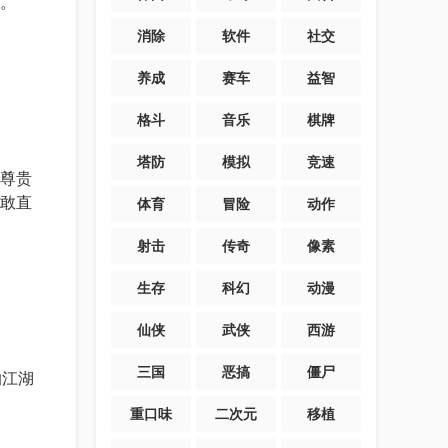
。
消除
软件
社交
养成
赛车
益智
格斗
音乐
棋牌
塔防
模拟
竞速
尊贵
敢直
体育
冒险
动作
射击
传奇
像素
生存
科幻
动漫
仙侠
武侠
西游
三国
恶搞
僵尸
的江湖
重口味
二次元
移植