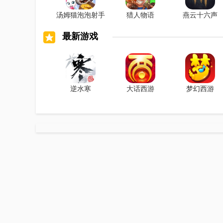
汤姆猫泡泡射手
猎人物语
燕云十六声
最新游戏
逆水寒
大话西游
梦幻西游