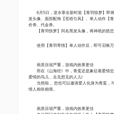
6月5日，逆水寒全新时装【青羽惊梦】即将上
发头像、面部配饰【苍梧引风】、单人动作【青
价券、代金券。
【青羽惊梦】同名黑发头像，将神祇的慈悲与
使用【青羽寄情】单人动作后，即可召唤万物
画质压缩严重，游戏内效果更佳
而在《山海经》中，青鸾还是象征着爱情忠贞
爱情的鸟儿，去见想见的人儿!
当然啦， 您也可以邀请爱人化身为青鸾，与
情人相依相偎。
画质压缩严重，游戏内效果更佳