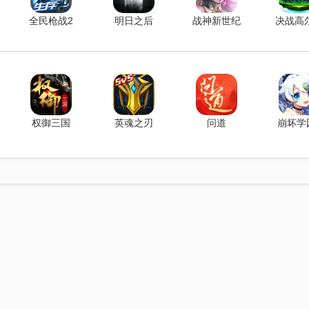
全民枪战2
明日之后
战神新世纪
决战高
权御三国
英魂之刃
问道
崩坏学