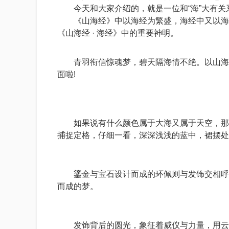
今天和大家介绍的，就是一位和“海”大有关
《山海经》中以海经为繁盛，海经中又以海内
《山海经 · 海经》中的重要神明。
青羽衔信惊魂梦，碧天隔海情不绝。以山海经
面啦!
如果说有什么颜色属于大海又属于天空，那一
捕捉定格，仔细一看，深深浅浅的蓝中，裙摆处
鎏金与宝石设计而成的环佩则与发饰交相呼应
而成的梦。
发饰背后的圆光，象征着威仪与力量，用云纹