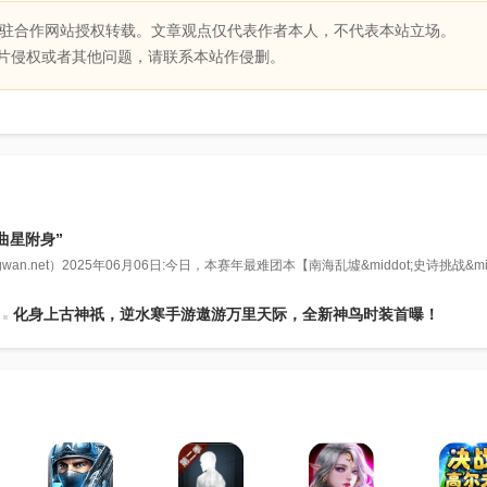
驻合作网站授权转载。文章观点仅代表作者本人，不代表本站立场。
片侵权或者其他问题，请联系本站作侵删。
曲星附身”
et）2025年06月06日:今日，本赛年最难团本【南海乱墟&middot;史诗挑战&midd
化身上古神祇，逆水寒手游遨游万里天际，全新神鸟时装首曝！