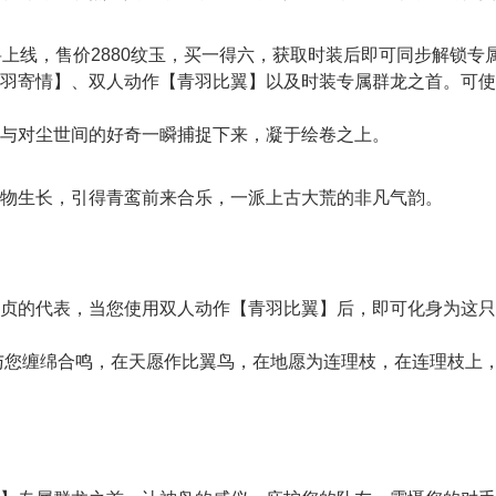
线，售价2880纹玉，买一得六，获取时装后即可同步解锁专
羽寄情】、双人动作【青羽比翼】以及时装专属群龙之首。可使
对尘世间的好奇一瞬捕捉下来，凝于绘卷之上。
生长，引得青鸾前来合乐，一派上古大荒的非凡气韵。
的代表，当您使用双人动作【青羽比翼】后，即可化身为这只
您缠绵合鸣，在天愿作比翼鸟，在地愿为连理枝，在连理枝上