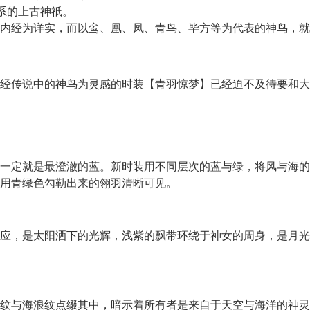
系的上古神祇。
经为详实，而以鸾、凰、凤、青鸟、毕方等为代表的神鸟，就
传说中的神鸟为灵感的时装【青羽惊梦】已经迫不及待要和大
定就是最澄澈的蓝。新时装用不同层次的蓝与绿，将风与海的
用青绿色勾勒出来的翎羽清晰可见。
，是太阳洒下的光辉，浅紫的飘带环绕于神女的周身，是月光
与海浪纹点缀其中，暗示着所有者是来自于天空与海洋的神灵