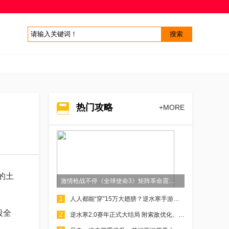
热门攻略
+MORE
的土
激情枪战不停《全球使命3》矩阵革命震撼来袭
1
人人都能“穿”15万大翅膀？逆水寒手游暖心玩家共享衣柜，让虹桥排起超长队！
段全
2
逆水寒2.0赛年正式大结局 附索敌优化、流派调整前瞻答疑