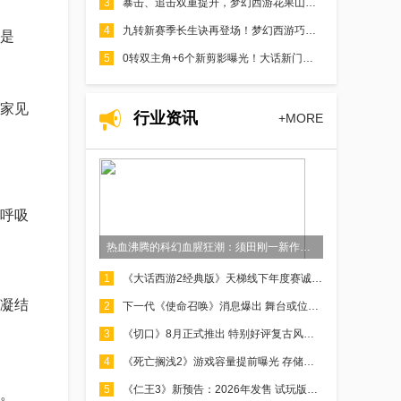
3
暴击、追击双重提升，梦幻西游花果山王者归来！
4
九转新赛季长生诀再登场！梦幻西游巧用驱鬼攻即可拿下至尊！
是
5
0转双主角+6个新剪影曝光！大话新门派用料会这么猛？
家见
行业资讯
+MORE
呼吸
热血沸腾的科幻血腥狂潮：须田刚一新作《死人罗密欧》
1
《大话西游2经典版》天梯线下年度赛诚邀少侠观赛！线上线下赛事福利一览
凝结
2
下一代《使命召唤》消息爆出 舞台或位于朝鲜半岛
3
《切口》8月正式推出 特别好评复古风格FPS
4
《死亡搁浅2》游戏容量提前曝光 存储需求近百GB
5
《仁王3》新预告：2026年发售 试玩版上线
。