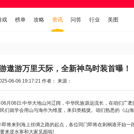
游戏
榜单
攻略
资讯
问答
行业
美图
游遨游万里天际，全新神鸟时装首曝！
5-06-06 19:17:21 作者： 来源：
025年06月06日:中华大地山河辽阔，中华民族源远流长，在咱们广袤
民们就学会用山与海作为维度，来归类梳拢。咱们熟悉的《山海
年即将来到海上丝绸之路的起点，各位同门即将在刺桐港开始一
要来逆水寒和大家见面啦!