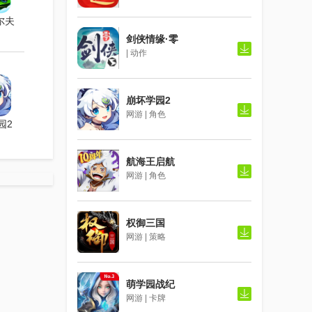
尔夫
剑侠情缘·零
| 动作
崩坏学园2
网游 | 角色
园2
航海王启航
网游 | 角色
权御三国
网游 | 策略
萌学园战纪
网游 | 卡牌