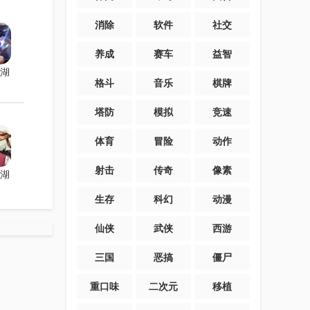
消除
软件
社交
养成
赛车
益智
湖
格斗
音乐
棋牌
塔防
模拟
竞速
体育
冒险
动作
射击
传奇
像素
湖
生存
科幻
动漫
仙侠
武侠
西游
三国
恶搞
僵尸
重口味
二次元
移植