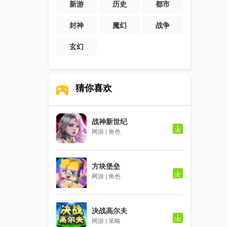
新游
历史
都市
封神
魔幻
战争
玄幻
猜你喜欢
战神新世纪
网游 | 角色
方块堡垒
网游 | 角色
决战高尔夫
网游 | 策略