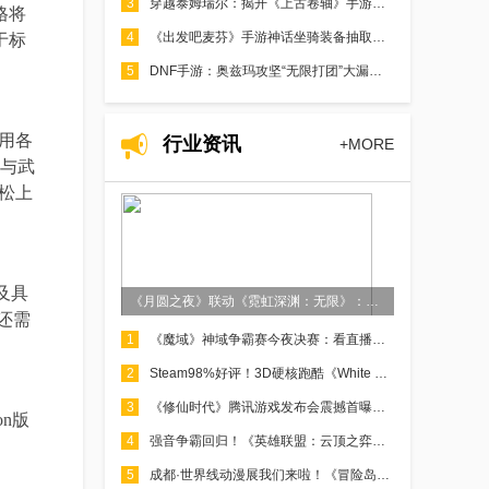
3
穿越泰姆瑞尔：揭开《上古卷轴》手游神秘大陆的面纱
价格将
4
《出发吧麦芬》手游神话坐骑装备抽取全解析：让你少走弯路
于标
5
DNF手游：奥兹玛攻坚“无限打团”大漏洞，第一波补偿23号已经发放
用各
行业资讯
+MORE
与武
松上
及具
《月圆之夜》联动《霓虹深渊：无限》：镜中世界与霓虹深渊相逢
还需
1
《魔域》神域争霸赛今夜决赛：看直播赢8888点魔石
2
Steam98%好评！3D硬核跑酷《White Knuckle》推荐
3
《修仙时代》腾讯游戏发布会震撼首曝！「你的修仙人生」由你执笔​​
on版
4
强音争霸回归！《英雄联盟：云顶之弈》发布第四个回归赛季
5
成都·世界线动漫展我们来啦！《冒险岛》陪你快乐过五一！