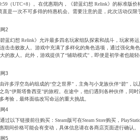
上10:59（UTC+8）。在优惠期内，《碧蓝幻想 Relink》的标准版
元，简直是一次不可多得的特惠机会。需要注意的是，此次活动仅限
幻想 Relink》允许最多四名玩家组队探索和战斗，玩家将运
连击击败敌人。游戏中充满了多样化的角色选项，通过强化角色
大的敌人。此外，游戏提供了“辅助模式”，即便是初学者也能轻
个由许多浮空岛屿组成的“空之世界”，主角与小龙族伙伴“碧”，以
说之岛“伊斯塔鲁西亚”的旅程。在途中，他们遇到各种伙伴，同时
众多考验，最终面临改写命运的重大挑战。
往购买：Steam版可在Steam Store购买，PlayStati
。请注意，优惠期间价格可能会有变动，具体信息请在各商店页面进行确认。