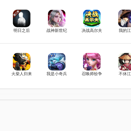
明日之后
战神新世纪
决战高尔夫
我的江
火柴人归来
我是小奇兵
召唤师纷争
不休江