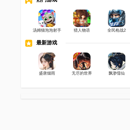
汤姆猫泡泡射手
猎人物语
全民枪战2
最新游戏
盛唐烟雨
无尽的世界
飘渺儒仙