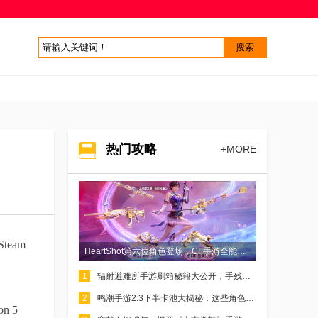
热门攻略
+MORE
eam
HeartShot第六位角色登场，CF手游全能英雄级虹儿角色测评
1
辐射避难所手游刷箱秘籍大公开，手残党也能轻松拿捏！
2
鸣潮手游2.3下半卡池大揭秘：这些角色不抽就亏大了！
 5