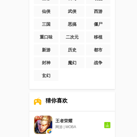
仙侠
武侠
西游
三国
恶搞
僵尸
重口味
二次元
移植
新游
历史
都市
封神
魔幻
战争
玄幻
猜你喜欢
王者荣耀
网游 | MOBA