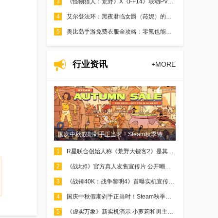
3
《怪物猎人：荒野》X《FF14》联动PV放出！超高难度活动任务介绍
4
艾尔登法环：黑夜君临女爵（菈妮）的武器搭配指南 —— 星象之力的最优解
5
奥比岛手游免费衣服全攻略：零氪也能玩转时尚穿搭
行业资讯
+MORE
国庆中秋假期剁手正当时！Steam秋季特卖明天凌晨1点开启
1
R星联合创始人称《荒野大镖客2》是其开发过的最好作品
2
《战地6》官方真人发售宣传片 公开嘲讽COD名人皮肤
3
《战锤40K：战争黎明4》首曝实机宣传片 战火重燃
4
国庆中秋假期剁手正当时！Steam秋季特卖明天凌晨1点开启
5
《虚实万象》新实机演示 小萝莉和男主合作对敌