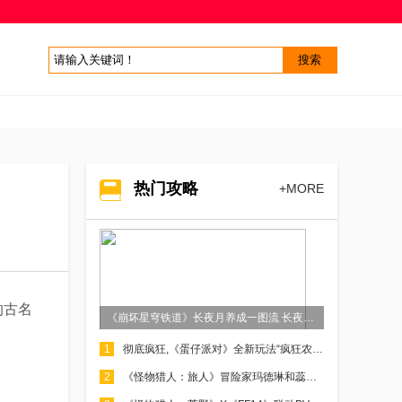
热门攻略
+MORE
的古名
《崩坏星穹铁道》长夜月养成一图流 长夜月抽取建议
1
彻底疯狂,《蛋仔派对》全新玩法“疯狂农场”重磅上线
2
《怪物猎人：旅人》冒险家玛德琳和蕊儿介绍