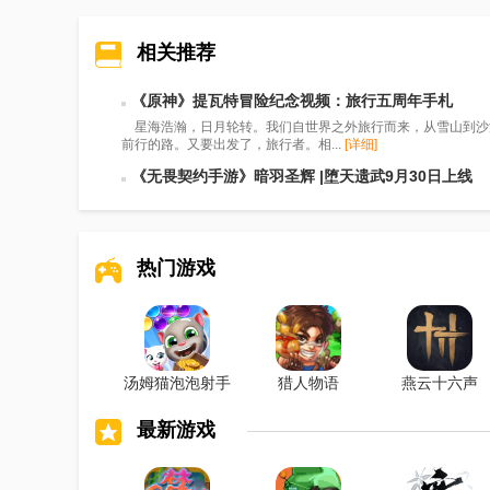
相关推荐
《原神》提瓦特冒险纪念视频：旅行五周年手札
星海浩瀚，日月轮转。我们自世界之外旅行而来，从雪山到沙漠，由大
前行的路。又要出发了，旅行者。相...
[详细]
《无畏契约手游》暗羽圣辉 |堕天遗武9月30日上线
热门游戏
汤姆猫泡泡射手
猎人物语
燕云十六声
最新游戏