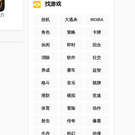
找游戏
刃
挂机
大逃杀
MOBA
角色
策略
卡牌
休闲
即时
回合
消除
软件
社交
养成
赛车
益智
格斗
音乐
棋牌
塔防
模拟
竞速
体育
冒险
动作
射击
传奇
像素
生存
科幻
动漫