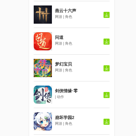
燕云十六声
网游 | 角色
问道
网游 | 角色
梦幻宝贝
网游 | 角色
剑侠情缘·零
| 动作
崩坏学园2
网游 | 角色