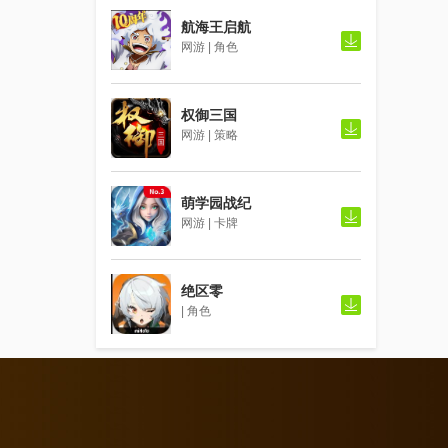
航海王启航
网游 | 角色
权御三国
网游 | 策略
萌学园战纪
网游 | 卡牌
绝区零
| 角色