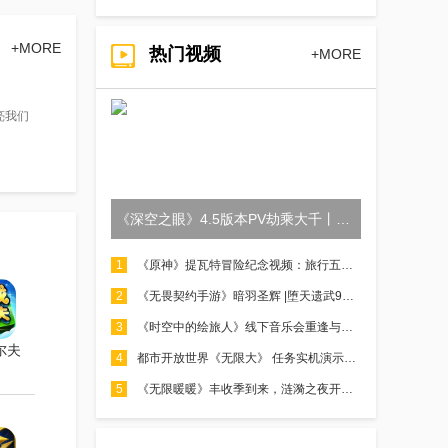
+MORE
热门视频
+MORE
亮我们
《深空之眼》4.5版本PV劫乘大千丨来吧！甜蜜的死亡
1
《原神》提瓦特冒险纪念视频：旅行五周年手札
2
《无畏契约手游》暗羽圣辉 |堕天遗武9月30日上线
3
《时空中的绘旅人》线下音乐会重逢与永恒之诗PV首曝
尔夫
4
都市开放世界《无限大》 任务实机演示公开！
5
《无限暖暖》丰收季到来，涟漪之夜开场在即！