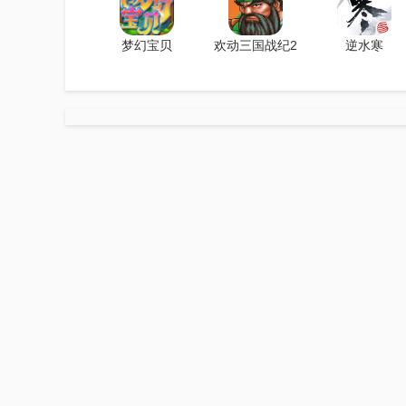
梦幻宝贝
欢动三国战纪2
逆水寒