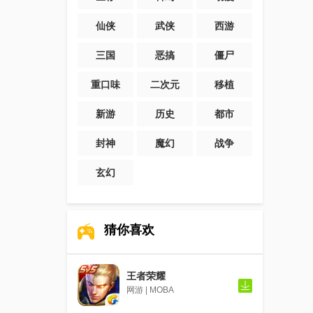
仙侠
武侠
西游
三国
恶搞
僵尸
重口味
二次元
移植
新游
历史
都市
封神
魔幻
战争
玄幻
猜你喜欢
王者荣耀
网游 | MOBA