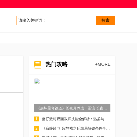
热门攻略
+MORE
《崩坏星穹铁道》长夜月养成一图流 长夜月抽取建议
1
蛋仔派对双面教师技能全解析：温柔与严格的全能派对搭档
2
《寂静岭 f》寂静戎之丘结局解锁条件全攻略：真结局的关键要点解析