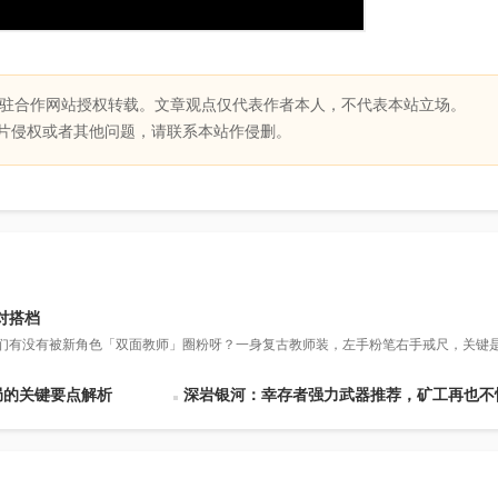
驻合作网站授权转载。文章观点仅代表作者本人，不代表本站立场。
片侵权或者其他问题，请联系本站作侵删。
对搭档
日:各位蛋仔们有没有被新角色「双面教师」圈粉呀？一身复古教师装，左手粉笔右手戒尺，关键是
局的关键要点解析
深岩银河：幸存者强力武器推荐，矿工再也不怕虫潮了