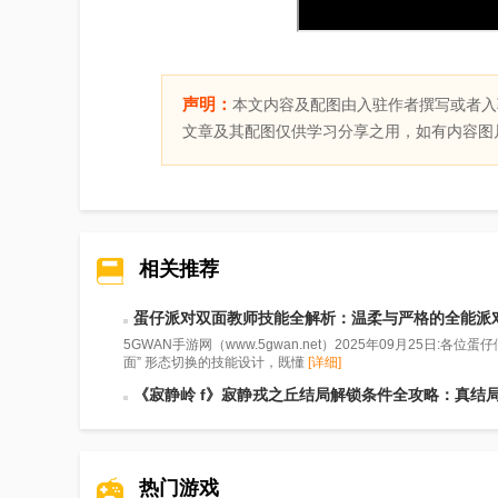
声明：
本文内容及配图由入驻作者撰写或者入
文章及其配图仅供学习分享之用，如有内容图
相关推荐
蛋仔派对双面教师技能全解析：温柔与严格的全能派
5GWAN手游网（www.5gwan.net）2025年09月25
面” 形态切换的技能设计，既懂
[详细]
《寂静岭 f》寂静戎之丘结局解锁条件全攻略：真结
热门游戏