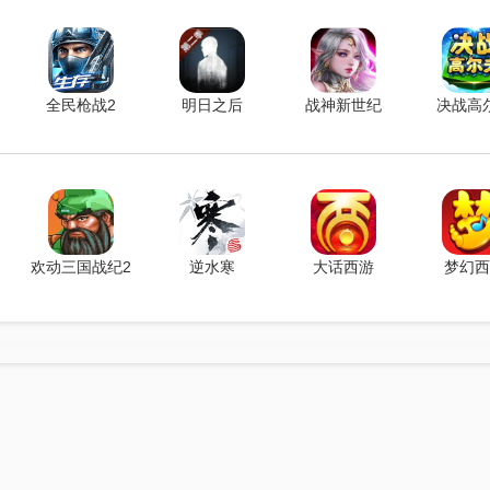
全民枪战2
明日之后
战神新世纪
决战高
欢动三国战纪2
逆水寒
大话西游
梦幻西