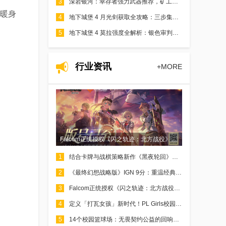
3
深岩银河：幸存者强力武器推荐，矿工再也不怕虫潮了！
暖身
4
地下城堡 4 月光剑获取全攻略：三步集齐道具，激活皎月神兵
5
地下城堡 4 莫拉强度全解析：银色审判的实战价值指南
行业资讯
+MORE
Falcom正统授权《闪之轨迹：北方战役》正式获批版号
1
结合卡牌与战棋策略新作《黑夜轮回》推出游戏试玩版
2
《最终幻想战略版》IGN 9分：重温经典的最佳途径！
3
Falcom正统授权《闪之轨迹：北方战役》正式获批版号
4
定义「打瓦女孩」新时代！PL Girls校园电竞女神联赛集结完毕！
5
14个校园篮球场：无畏契约公益的回响刚刚开始