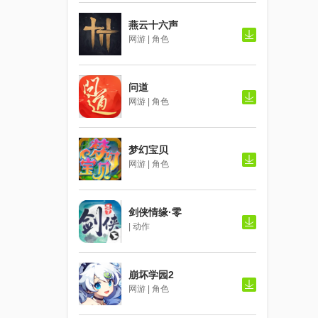
燕云十六声
网游 | 角色
问道
网游 | 角色
梦幻宝贝
网游 | 角色
剑侠情缘·零
| 动作
崩坏学园2
网游 | 角色