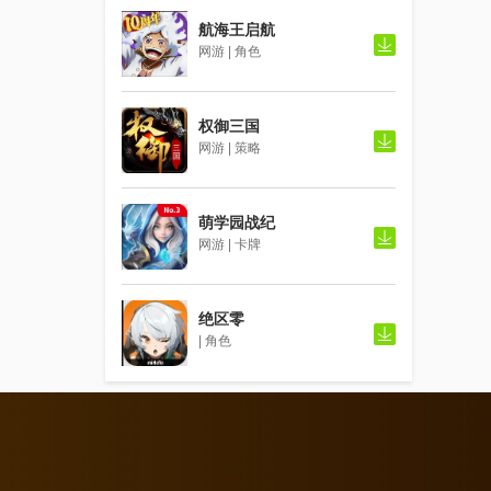
航海王启航
网游 | 角色
权御三国
网游 | 策略
萌学园战纪
网游 | 卡牌
绝区零
| 角色