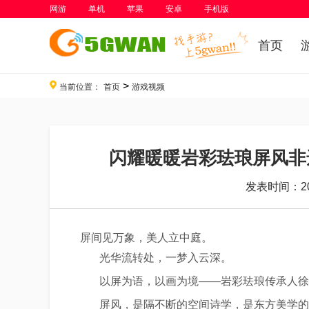
网游
单机
苹果
安卓
手机版
首页
>
当前位置：
首页
游戏视频
闪耀暖暖岩彩珐琅屏风非
发表时间：202
屏间见万象，美人立中庭。
光华流转处，一梦入云深。
以屏为语，以画为境——岩彩珐琅传承人徐华
屏风，是隔不断的空间诗学，是东方美学的