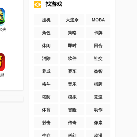
找游戏
挂机
大逃杀
MOBA
尔夫
角色
策略
卡牌
休闲
即时
回合
消除
软件
社交
养成
赛车
益智
游
格斗
音乐
棋牌
塔防
模拟
竞速
体育
冒险
动作
射击
传奇
像素
生存
科幻
动漫