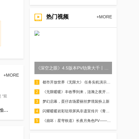
热门视频
+MORE
《深空之眼》4.5版本PV劫乘大千丨来吧！甜蜜的死亡
+MORE
1
都市开放世界《无限大》 任务实机演示公开！
2
《无限暖暖》丰收季到来，涟漪之夜开场在即！
 “双
3
梦幻启幕，蛋仔农场爱丽丝梦境裝扮上新
！
4
闪耀暖暖岩彩珐琅屏风非遗宣传片《青黛入绮屏》，正式上线！
5
《崩坏：星穹铁道》长夜月角色PV——天黑请闭眼