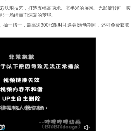
珐琅技艺，打造五幅高两米、宽半米的屏风。光影流转间，暖
那一场绮丽而深邃的梦境。
抽一赠一，最高送300张限时礼遇券!活动期间，还可免费获取