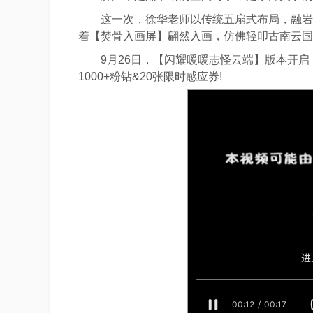
这一次，徐华老师以传统五扇式布局，融岩彩
着【焚骨入画屏】翩然入画，仿佛轻叩古南云国
9月26日，【闪耀暖暖志怪云端】版本开启，
1000+粉钻&20张限时感应券!