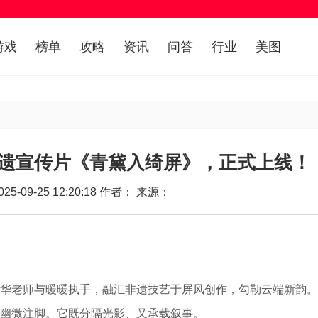
游戏
榜单
攻略
资讯
问答
行业
美图
遗宣传片《青黛入绮屏》，正式上线！
5-09-25 12:20:18 作者： 来源：
老师与暖暖执手，融汇非遗技艺于屏风创作，勾勒云端新韵。
幽微注脚。它既分隔光影、又承载叙事。