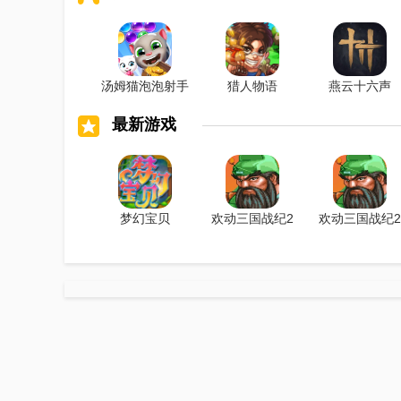
汤姆猫泡泡射手
猎人物语
燕云十六声
最新游戏
梦幻宝贝
欢动三国战纪2
欢动三国战纪2