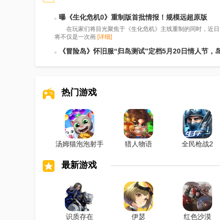
曝《生化危机0》重制版首批情报！规模远超原版
在玩家们将目光聚焦于《生化危机》主线重制的同时，近日内部人士曝
将不仅是一次画
[详细]
《冒险岛》怀旧服“归岛测试”定档5月20日情人节，
热门游戏
汤姆猫泡泡射手
猎人物语
全民枪战2
最新游戏
识质存在
伊瑟
红色沙漠