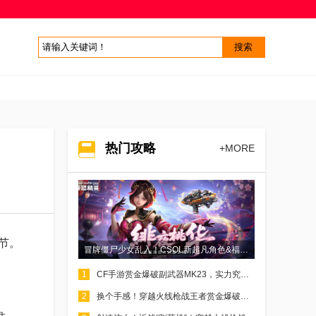
热门攻略
+MORE
节。
冒牌僵尸少女乱入！CSOL新超凡角色&福利活动抢先了解
1
CF手游赏金爆破副武器MK23，实力究竟如何？一文带你了解！
2
换个手感！穿越火线枪战王者赏金爆破万化设置小知识