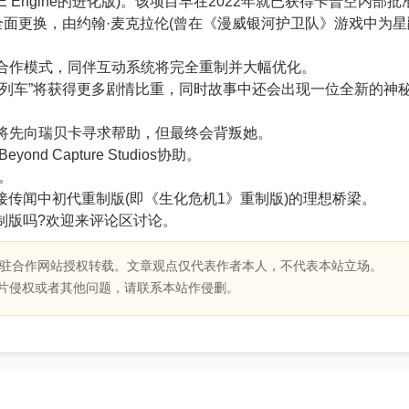
Engine的进化版)。该项目早在2022年就已获得卡普空内部批
全面更换，由约翰·麦克拉伦(曾在《漫威银河护卫队》游戏中为星
合作模式，同伴互动系统将完全重制并大幅优化。
列车”将获得更多剧情比重，同时故事中还会出现一位全新的神
将先向瑞贝卡寻求帮助，但最终会背叛她。
 Capture Studios协助。
。
闻中初代重制版(即《生化危机1》重制版)的理想桥梁。
版吗?欢迎来评论区讨论。
驻合作网站授权转载。文章观点仅代表作者本人，不代表本站立场。
片侵权或者其他问题，请联系本站作侵删。