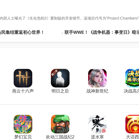
光了《生化危机0》重制版的开发细节。该项目代号为“Project Chambers
岛民集结重返初心世界！
联手WWE！《战争机器：事变日》暗示9月
燕云十六声
明日之后
战神新世纪
决战高
梦幻宝贝
欢动三国战纪2
逆水寒
大话西