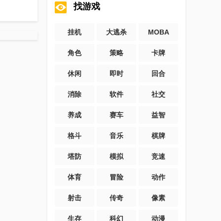
找游戏
挂机
大逃杀
MOBA
角色
策略
卡牌
休闲
即时
回合
消除
软件
社交
养成
赛车
益智
格斗
音乐
棋牌
塔防
模拟
竞速
体育
冒险
动作
射击
传奇
像素
生存
科幻
动漫