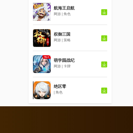
航海王启航
网游 | 角色
权御三国
网游 | 策略
萌学园战纪
网游 | 卡牌
绝区零
| 角色