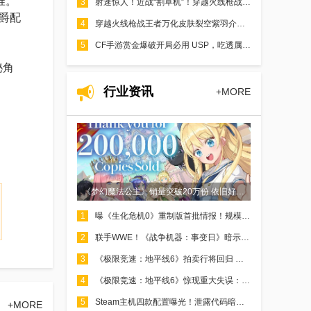
准。
3
射速惊人！近战“割草机”！穿越火线枪战王者赏金爆破P90性能实测
爵配
4
穿越火线枪战王者万化皮肤裂空紫羽介绍 高颜值造型一览
5
CF手游赏金爆破开局必用 USP，吃透属性轻松碾压对手
秘角
行业资讯
+MORE
《梦幻魔法公主》销量突破20万份 依旧好评如潮！
1
曝《生化危机0》重制版首批情报！规模远超原版
2
联手WWE！《战争机器：事变日》暗示9月发售
3
《极限竞速：地平线6》拍卖行将回归 玩家反应不一
4
《极限竞速：地平线6》惊现重大失误：预载文件未加密 玩家已提前开玩
5
Steam主机四款配置曝光！泄露代码暗示将启用预约排队制 或捆绑手柄销售
+MORE