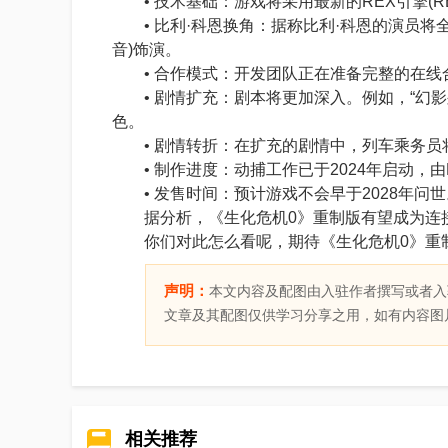
• 技术基础：游戏将采用最新的REX引擎(RE 
• 比利·科恩换角：据称比利·科恩的演员将
音)饰演。
• 合作模式：开发团队正在准备完整的在线
• 剧情扩充：剧本将更加深入。例如，“幻影
色。
• 剧情转折：在扩充的剧情中，列车乘务员
• 制作进度：动捕工作已于2024年启动，由Beyond
• 发售时间：预计游戏不会早于2028年问世
据分析，《生化危机0》重制版有望成为连接传
你们对此怎么看呢，期待《生化危机0》重制
声明：
本文内容及配图由入驻作者撰写或者入
文章及其配图仅供学习分享之用，如有内容图
相关推荐