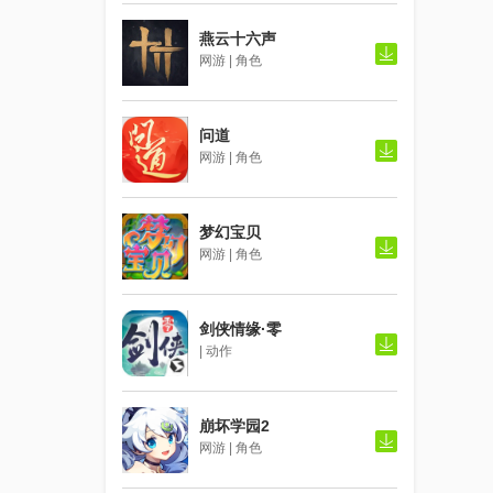
燕云十六声
网游 | 角色
问道
网游 | 角色
梦幻宝贝
网游 | 角色
剑侠情缘·零
| 动作
崩坏学园2
网游 | 角色