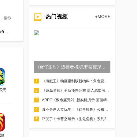
热门视频
+MORE
”，据称
发售
《蛋仔派对》追捕者-影爪梵蒂娅形象首曝！
1
《海贼王》动画重制版新物料：角色设计稿/概念图公开
尔夫
2
《诡岛灵探》全新预告公布 深入感知潜藏于背后的力量
3
ARPG《致命躯壳2》新实机演示 画面精美战斗激烈
4
真不是愚人节玩笑！《幻兽帕鲁》公布恋爱模拟游戏
5
吓哭了！卡普空展示《生化危机》系列30年来丧尸演变历程
游