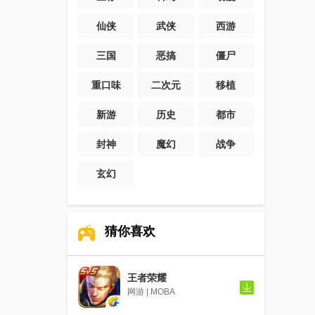
仙侠
武侠
西游
三国
恶搞
僵尸
重口味
二次元
移植
新游
历史
都市
封神
魔幻
战争
玄幻
猜你喜欢
王者荣耀
网游 | MOBA